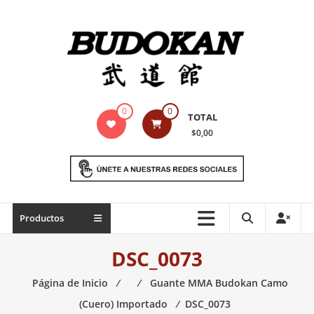
Saltar
contenido
Indumentaria
0
0
TOTAL
para
$0,00
artes
marciales
Todo
Productos
lo
necesario
DSC_0073
para
práctica
Página de Inicio
⁄
⁄
Guante MMA Budokan Camo
de
(Cuero) Importado
⁄
DSC_0073
las