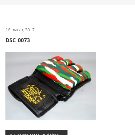
artes
marciales.
16 marzo, 2017
DSC_0073