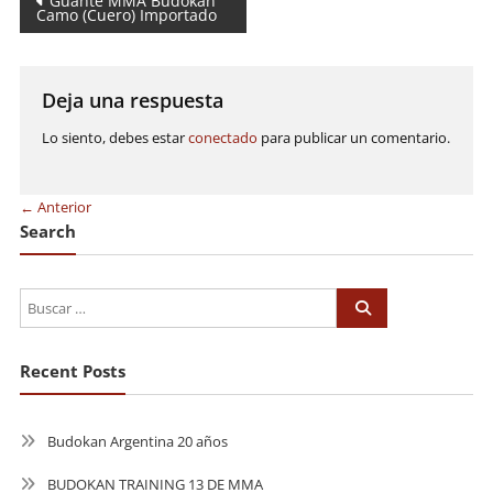
Navegación
Guante MMA Budokan
Camo (Cuero) Importado
de
entradas
Deja una respuesta
Lo siento, debes estar
conectado
para publicar un comentario.
← Anterior
Search
Recent Posts
Budokan Argentina 20 años
BUDOKAN TRAINING 13 DE MMA