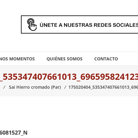
NOS MOMENTOS
QUIÉNES SOMOS
CONTACTO
_535347407661013_69659582412
⁄
Sai Hierro cromado (Par)
⁄
175020404_535347407661013_69
36081527_N