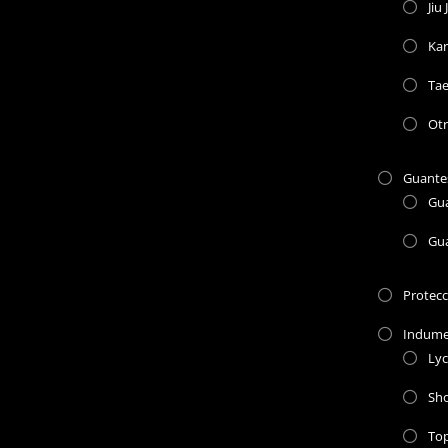
Jiu 
Kar
Ta
Otr
Guante
Gu
Gu
Protec
Indume
Lyc
Sho
To