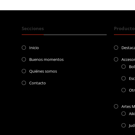
entradas
Secciones
Producto
Inicio
Destac
Buenos momentos
Accesor
Bol
Quiénes somos
Esc
Contacto
Ot
Artes M
Aik
Ju