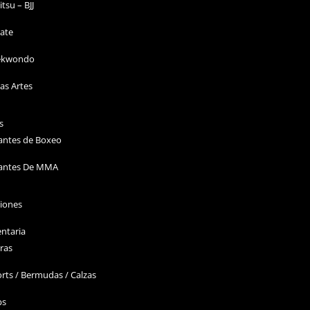
Jitsu – BJJ
ate
ekwondo
as Artes
s
antes de Boxeo
antes De MMA
ciones
ntaria
ras
rts / Bermudas / Calzas
ps