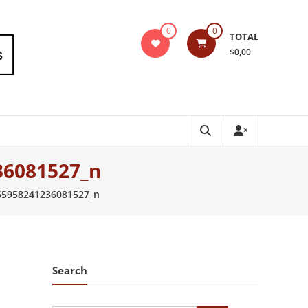
0
0
TOTAL
$0,00
36081527_n
65958241236081527_n
Search