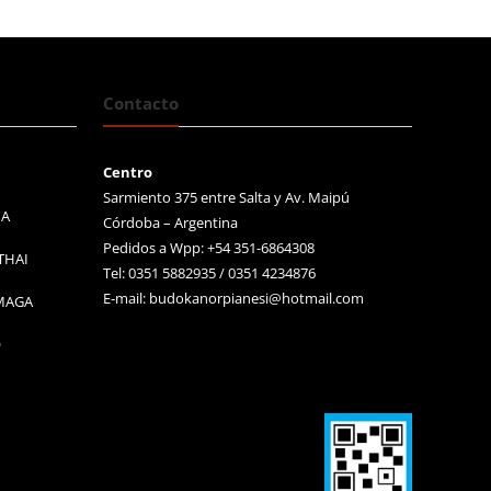
Contacto
Centro
Sarmiento 375 entre Salta y Av. Maipú
MA
Córdoba – Argentina
Pedidos a Wpp: +54 351-6864308
THAI
Tel: 0351 5882935 / 0351 4234876
E-mail:
budokanorpianesi@hotmail.com
 MAGA
O