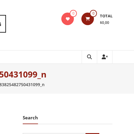
0
0
TOTAL
$0,00
50431099_n
83825482750431099_n
Search