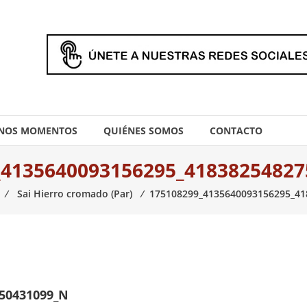
NOS MOMENTOS
QUIÉNES SOMOS
CONTACTO
_4135640093156295_41838254827
⁄
Sai Hierro cromado (Par)
⁄
175108299_4135640093156295_41
750431099_N