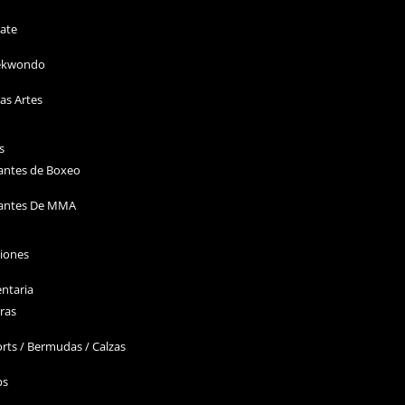
ate
ekwondo
as Artes
s
antes de Boxeo
antes De MMA
ciones
ntaria
ras
rts / Bermudas / Calzas
ps