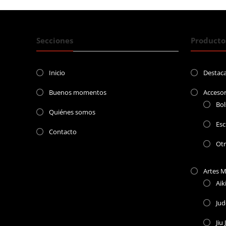
Secciones
Producto
Inicio
Destac
Buenos momentos
Accesor
Bol
Quiénes somos
Esc
Contacto
Ot
Artes M
Aik
Ju
Jiu 