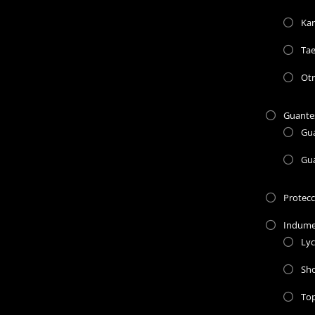
Kar
Ta
Otr
Guante
Gu
Gu
Protec
Indume
Lyc
Sho
To