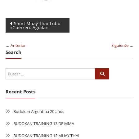
Navegación
Short Muay Thai Tribo
«Guerrero Aguila»
de
entradas
← Anterior
Siguiente →
Search
Recent Posts
Budokan Argentina 20 años
BUDOKAN TRAINING 13 DE MMA
BUDOKAN TRAINING 12 MUAY THAI