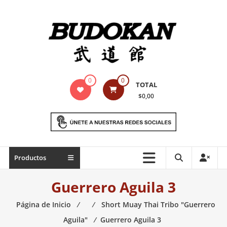
Saltar
contenido
Indumentaria
0
0
TOTAL
para
$0,00
artes
marciales
Todo
Productos
lo
necesario
Guerrero Aguila 3
para
práctica
Página de Inicio
⁄
⁄
Short Muay Thai Tribo "Guerrero
de
Aguila"
⁄
Guerrero Aguila 3
las