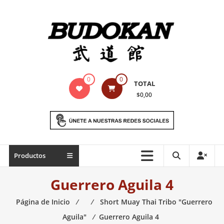
Saltar
contenido
Indumentaria
0
0
TOTAL
para
$0,00
artes
marciales
Todo
Productos
lo
necesario
Guerrero Aguila 4
para
práctica
Página de Inicio
⁄
⁄
Short Muay Thai Tribo "Guerrero
de
Aguila"
⁄
Guerrero Aguila 4
las