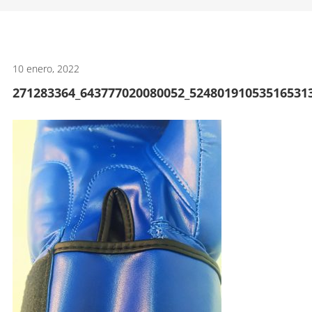
artes
marciales.
10 enero, 2022
271283364_643777020080052_52480191053516531