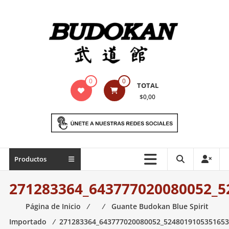
Saltar
contenido
Indumentaria
0
0
TOTAL
para
$0,00
artes
marciales
Todo
Productos
lo
necesario
271283364_643777020080052_5
para
práctica
Página de Inicio
⁄
⁄
Guante Budokan Blue Spirit
de
Importado
⁄
271283364_643777020080052_5248019105351653
las