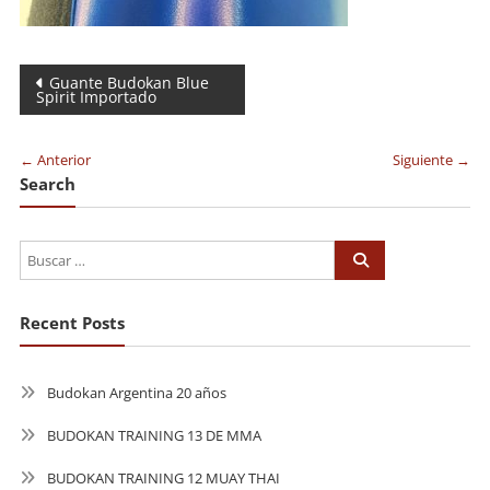
Navegación
Guante Budokan Blue
Spirit Importado
de
entradas
← Anterior
Siguiente →
Search
Recent Posts
Budokan Argentina 20 años
BUDOKAN TRAINING 13 DE MMA
BUDOKAN TRAINING 12 MUAY THAI