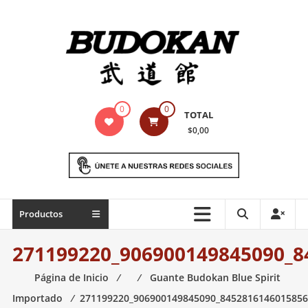
Saltar
contenido
Indumentaria
0
0
TOTAL
para
$0,00
artes
marciales
Todo
Productos
lo
necesario
271199220_906900149845090_8
para
práctica
Página de Inicio
⁄
⁄
Guante Budokan Blue Spirit
de
Importado
⁄
271199220_906900149845090_8452816146015856
las