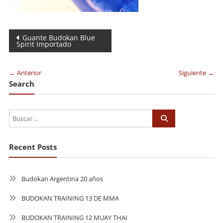
Navegación
Guante Budokan Blue
Spirit Importado
de
entradas
← Anterior
Siguiente →
Search
Recent Posts
Budokan Argentina 20 años
BUDOKAN TRAINING 13 DE MMA
BUDOKAN TRAINING 12 MUAY THAI