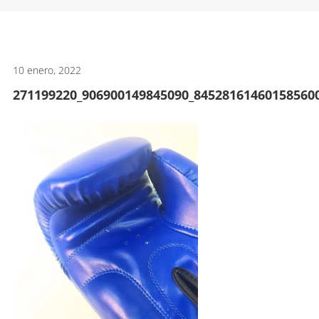
artes
marciales.
10 enero, 2022
271199220_906900149845090_84528161460158560