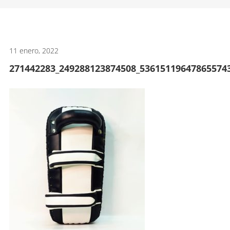
artes
marciales.
11 enero, 2022
271442283_249288123874508_53615119647865574