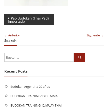
Navegación
Pao Budokan (Thai Pad)
Importado
de
entradas
← Anterior
Siguiente →
Search
Recent Posts
Budokan Argentina 20 años
BUDOKAN TRAINING 13 DE MMA
BUDOKAN TRAINING 12 MUAY THAI