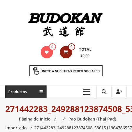
Saltar
contenido
Indumentaria
0
0
TOTAL
para
$0,00
artes
marciales
Todo
Productos
lo
necesario
271442283_249288123874508_5
para
práctica
Página de Inicio
⁄
⁄
Pao Budokan (Thai Pad)
de
Importado
⁄
271442283_249288123874508_5361511964786557
las