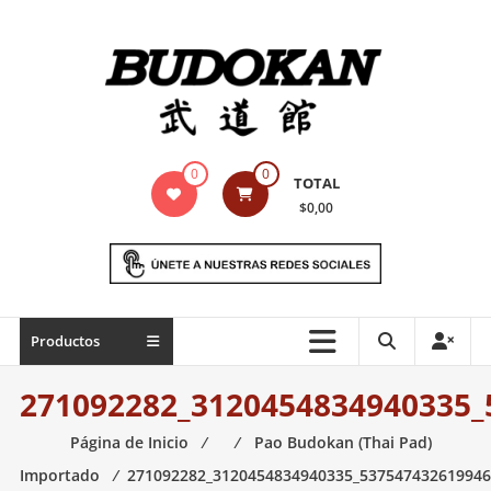
Saltar
contenido
Indumentaria
0
0
TOTAL
para
$0,00
artes
marciales
Todo
Productos
lo
necesario
271092282_3120454834940335_
para
práctica
Página de Inicio
⁄
⁄
Pao Budokan (Thai Pad)
de
Importado
⁄
271092282_3120454834940335_537547432619946
las