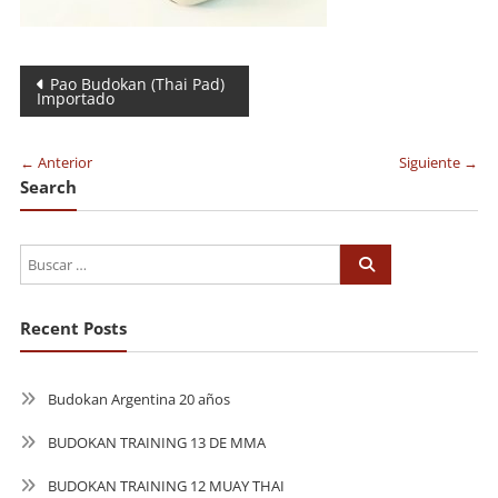
Navegación
Pao Budokan (Thai Pad)
Importado
de
entradas
← Anterior
Siguiente →
Search
Recent Posts
Budokan Argentina 20 años
BUDOKAN TRAINING 13 DE MMA
BUDOKAN TRAINING 12 MUAY THAI