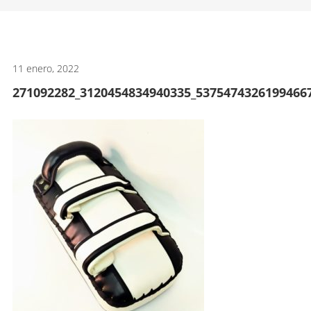
artes
marciales.
11 enero, 2022
271092282_3120454834940335_5375474326199466