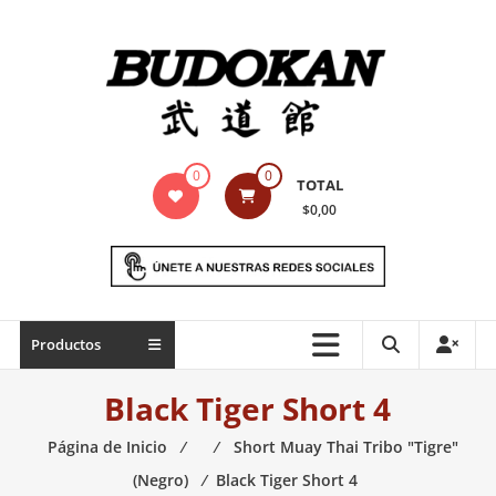
Saltar
contenido
Indumentaria
0
0
TOTAL
para
$0,00
artes
marciales
Todo
Productos
lo
necesario
Black Tiger Short 4
para
práctica
Página de Inicio
⁄
⁄
Short Muay Thai Tribo "Tigre"
de
(Negro)
⁄
Black Tiger Short 4
las