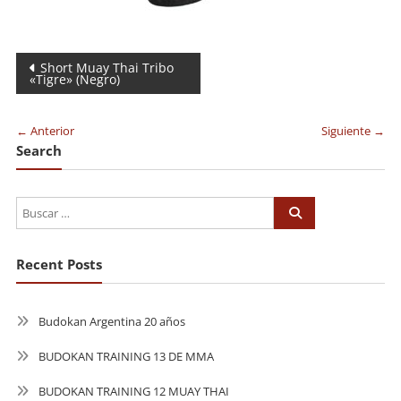
Navegación
Short Muay Thai Tribo
«Tigre» (Negro)
de
entradas
← Anterior
Siguiente →
Search
Recent Posts
Budokan Argentina 20 años
BUDOKAN TRAINING 13 DE MMA
BUDOKAN TRAINING 12 MUAY THAI