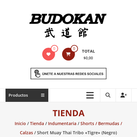
Saltar
contenido
Indumentaria
0
0
TOTAL
para
$0,00
artes
marciales
Todo
Productos
lo
necesario
TIENDA
para
práctica
Inicio
/
Tienda
/
Indumentaria
/
Shorts / Bermudas /
de
Calzas
/ Short Muay Thai Tribo «Tigre» (Negro)
las