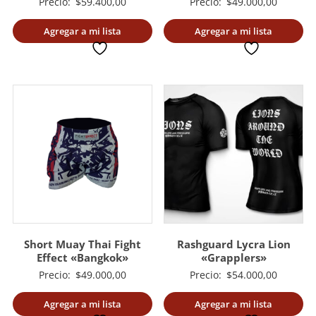
Precio:
$
59.400,00
Precio:
$
49.000,00
Agregar a mi lista
Agregar a mi lista
deseada
deseada
Short Muay Thai Fight
Rashguard Lycra Lion
Effect «Bangkok»
«Grapplers»
Precio:
$
49.000,00
Precio:
$
54.000,00
Agregar a mi lista
Agregar a mi lista