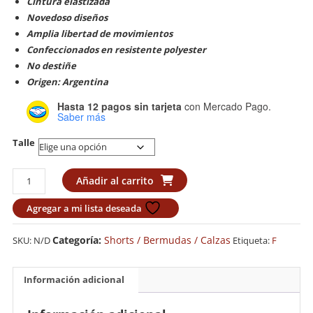
Cintura elastizada
Novedoso diseños
Amplia libertad de movimientos
Confeccionados en resistente polyester
No destiñe
Origen: Argentina
Hasta 12 pagos sin tarjeta
con Mercado Pago.
Saber más
Talle
Short
Añadir al carrito
Muay
Thai
Agregar a mi lista deseada
Tribo
"Tigre"
Categoría:
Shorts / Bermudas / Calzas
SKU:
N/D
Etiqueta:
F
(Negro)
cantidad
Información adicional