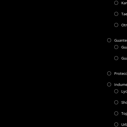
Kar
Ta
Otr
Guante
Gu
Gu
Protec
Indume
Lyc
Sho
To
Ur