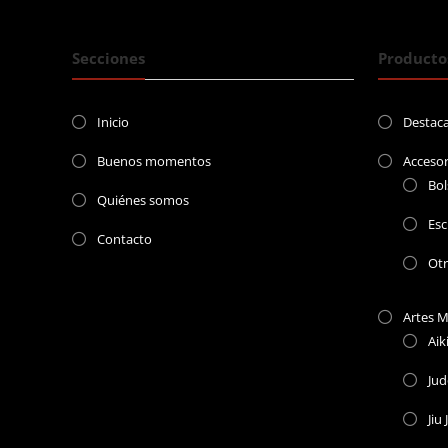
Secciones
Producto
Inicio
Destac
Buenos momentos
Accesor
Bol
Quiénes somos
Esc
Contacto
Ot
Artes M
Aik
Ju
Jiu 