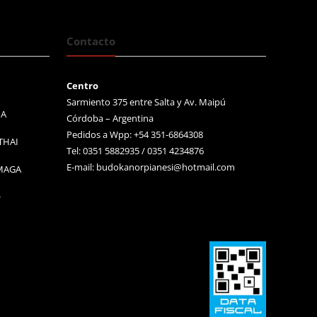
Contacto
Centro
Sarmiento 375 entre Salta y Av. Maipú
MA
Córdoba – Argentina
Pedidos a Wpp: +54 351-6864308
THAI
Tel: 0351 5882935 / 0351 4234876
E-mail:
budokanorpianesi@hotmail.com
 MAGA
O