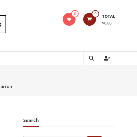
0
0
TOTAL
$0,00
Marron
Search