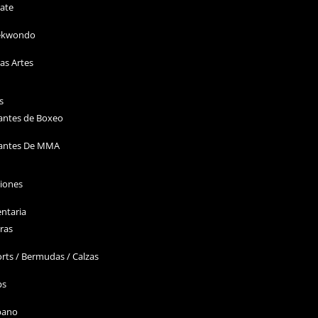
ate
ekwondo
as Artes
s
antes de Boxeo
antes De MMA
ciones
ntaria
ras
rts / Bermudas / Calzas
ps
bano