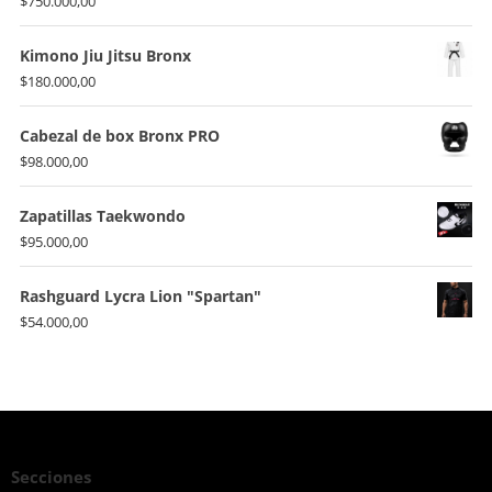
$
750.000,00
Kimono Jiu Jitsu Bronx
$
180.000,00
Cabezal de box Bronx PRO
$
98.000,00
Zapatillas Taekwondo
$
95.000,00
Rashguard Lycra Lion "Spartan"
$
54.000,00
Secciones