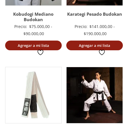
Kobudogi Mediano
Karategi Pesado Budokan
Budokan
Precio:
$
75.000,00
-
Precio:
$
141.000,00
-
Rango
Rango
$
90.000,00
$
190.000,00
de
de
Agregar a mi lista
Agregar a mi lista
precios:
precios:
deseada
deseada
desde
desde
$75.000,00
$141.000,0
hasta
hasta
$90.000,00
$190.000,0