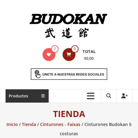
Saltar
contenido
Indumentaria
0
0
TOTAL
para
$0,00
artes
marciales
Todo
Productos
lo
necesario
TIENDA
para
práctica
Inicio
/
Tienda
/
Cinturones - Faixas
/ Cinturones Budokan 5
de
costuras
las