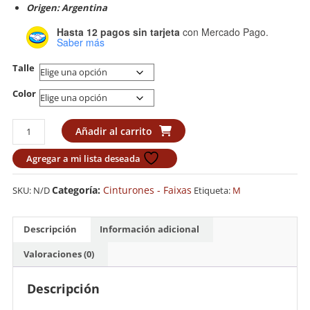
Origen: Argentina
Hasta 12 pagos sin tarjeta
con Mercado Pago.
Saber más
Talle
Color
Cinturones
Añadir al carrito
Budokan
5
Agregar a mi lista deseada
costuras
cantidad
Categoría:
Cinturones - Faixas
SKU:
N/D
Etiqueta:
M
Descripción
Información adicional
Valoraciones (0)
Descripción