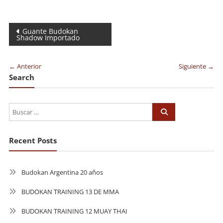
Navegación
Guante Budokan
Shadow Importado
de
entradas
← Anterior
Siguiente →
Search
Recent Posts
Budokan Argentina 20 años
BUDOKAN TRAINING 13 DE MMA
BUDOKAN TRAINING 12 MUAY THAI