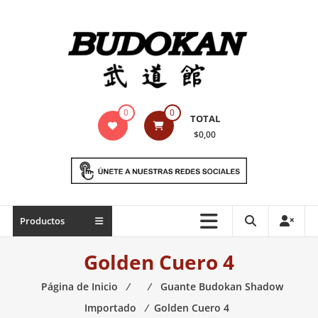
Saltar
contenido
Indumentaria
0
0
TOTAL
para
$0,00
artes
marciales
Todo
Productos
lo
necesario
Golden Cuero 4
para
práctica
Página de Inicio
⁄
⁄
Guante Budokan Shadow
de
Importado
⁄
Golden Cuero 4
las