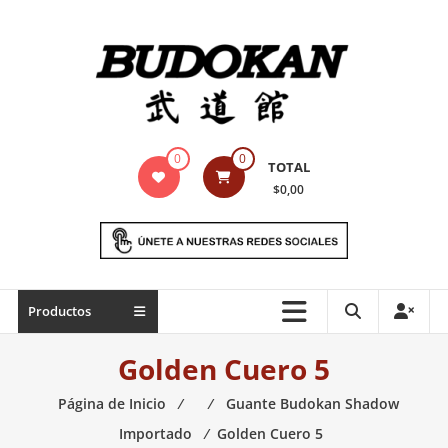
Saltar
contenido
Indumentaria
0
0
TOTAL
para
$0,00
artes
marciales
Todo
Productos
lo
necesario
Golden Cuero 5
para
práctica
Página de Inicio
⁄
⁄
Guante Budokan Shadow
de
Importado
⁄
Golden Cuero 5
las