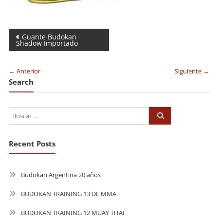
Navegación
Guante Budokan
Shadow Importado
de
entradas
← Anterior
Siguiente →
Search
Recent Posts
Budokan Argentina 20 años
BUDOKAN TRAINING 13 DE MMA
BUDOKAN TRAINING 12 MUAY THAI