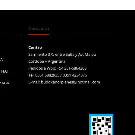
Contacto
Centro
Sarmiento 375 entre Salta y Av. Maipú
MA
Córdoba – Argentina
Pedidos a Wpp: +54 351-6864308
THAI
Tel: 0351 5882935 / 0351 4234876
E-mail:
budokanorpianesi@hotmail.com
 MAGA
O