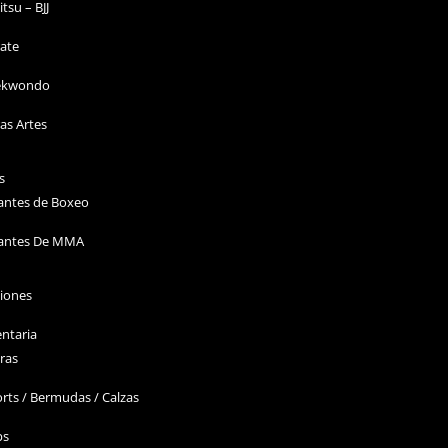
Jitsu – BJJ
ate
ekwondo
as Artes
s
antes de Boxeo
antes De MMA
ciones
ntaria
ras
rts / Bermudas / Calzas
ps