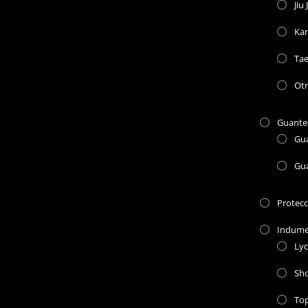
Jiu 
Kar
Ta
Otr
Guante
Gu
Gu
Protec
Indume
Lyc
Sho
To