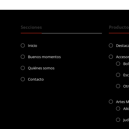
entradas
Secciones
Producto
Inicio
Destac
Buenos momentos
Accesor
Bol
Quiénes somos
Esc
Contacto
Ot
Artes M
Aik
Ju