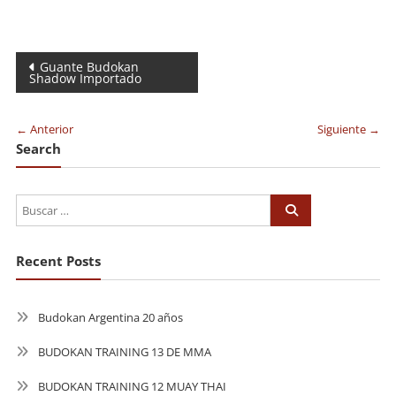
Navegación
Guante Budokan
Shadow Importado
de
entradas
← Anterior
Siguiente →
Search
Recent Posts
Budokan Argentina 20 años
BUDOKAN TRAINING 13 DE MMA
BUDOKAN TRAINING 12 MUAY THAI