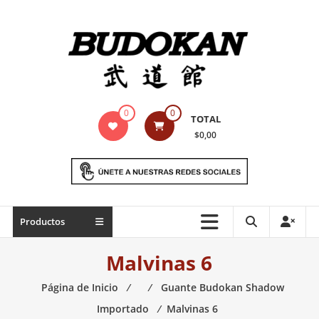
Saltar
contenido
Indumentaria
0
0
TOTAL
para
$0,00
artes
marciales
Todo
Productos
lo
necesario
Malvinas 6
para
práctica
Página de Inicio
⁄
⁄
Guante Budokan Shadow
de
Importado
⁄
Malvinas 6
las