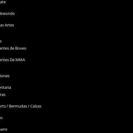
ate
ekwondo
as Artes
s
antes de Boxeo
antes De MMA
ciones
ntaria
ras
rts / Bermudas / Calzas
ps
bano