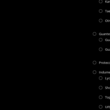
Kar
Ta
Otr
Guante
Gu
Gu
Protec
Indume
Lyc
Sho
To
Ur