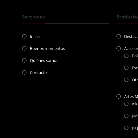
Secciones
Producto
Inicio
Destac
Buenos momentos
Accesor
Bol
Quiénes somos
Esc
Contacto
Ot
Artes M
Aik
Ju
Jiu 