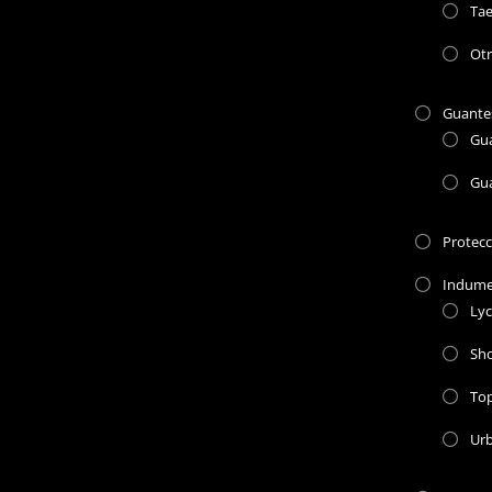
Ta
Otr
Guante
Gu
Gu
Protec
Indume
Lyc
Sho
To
Ur