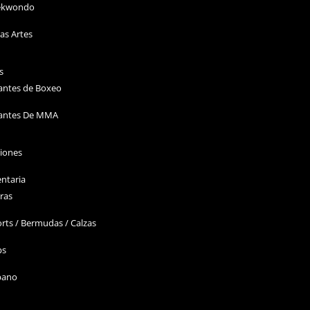
ekwondo
as Artes
s
antes de Boxeo
antes De MMA
ciones
ntaria
ras
rts / Bermudas / Calzas
ps
bano