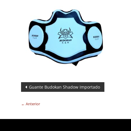
Navegación
Guante Budokan Shadow Importado
de
← Anterior
entradas