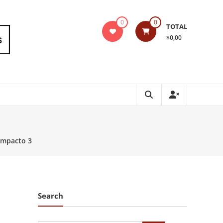
0
0
TOTAL
$0,00
Impacto 3
Search