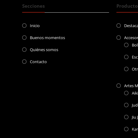
Secciones
Producto
Inicio
Destac
Buenos momentos
Accesor
Bol
Quiénes somos
Esc
Contacto
Ot
Artes M
Aik
Ju
Jiu 
Kar