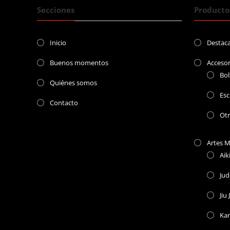
Secciones
Producto
Inicio
Destac
Buenos momentos
Accesor
Bol
Quiénes somos
Esc
Contacto
Ot
Artes M
Aik
Ju
Jiu 
Kar