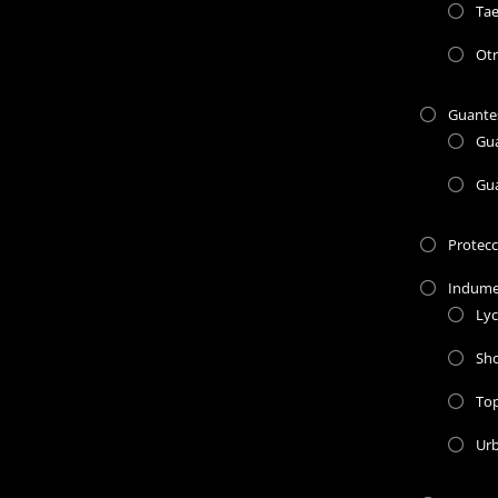
Ta
Otr
Guante
Gu
Gu
Protec
Indume
Lyc
Sho
To
Ur