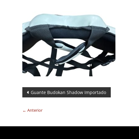
Navegación
Guante Budokan Shadow Importado
de
← Anterior
entradas