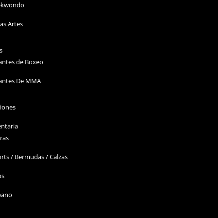
ekwondo
as Artes
s
antes de Boxeo
antes De MMA
ciones
ntaria
ras
rts / Bermudas / Calzas
ps
bano