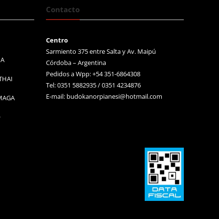
Contacto
Centro
Sarmiento 375 entre Salta y Av. Maipú
MA
Córdoba – Argentina
Pedidos a Wpp: +54 351-6864308
THAI
Tel: 0351 5882935 / 0351 4234876
E-mail:
budokanorpianesi@hotmail.com
 MAGA
O