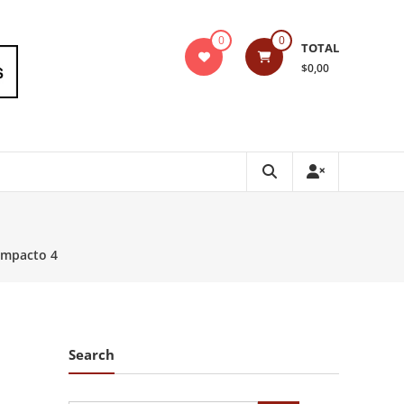
0
0
TOTAL
$0,00
Impacto 4
Search