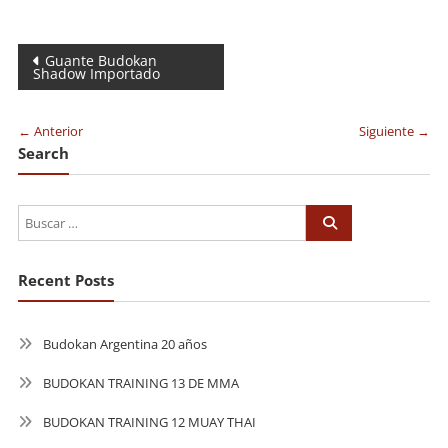
Navegación
Guante Budokan
Shadow Importado
de
entradas
← Anterior
Siguiente →
Search
Recent Posts
Budokan Argentina 20 años
BUDOKAN TRAINING 13 DE MMA
BUDOKAN TRAINING 12 MUAY THAI