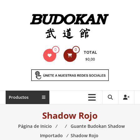
Saltar
contenido
Indumentaria
0
0
TOTAL
para
$0,00
artes
marciales
Todo
Productos
lo
necesario
Shadow Rojo
para
práctica
Página de Inicio
⁄
⁄
Guante Budokan Shadow
de
Importado
⁄
Shadow Rojo
las