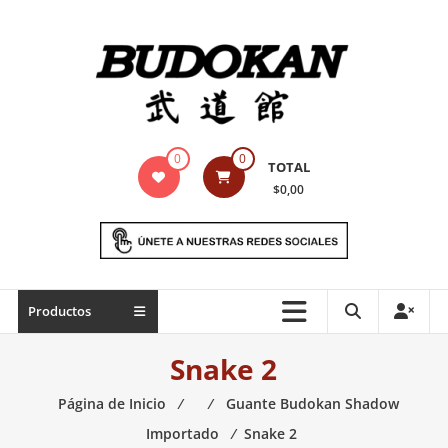
Saltar
contenido
Indumentaria
0
0
TOTAL
para
$0,00
artes
marciales
Todo
Productos
lo
necesario
Snake 2
para
práctica
Página de Inicio
⁄
⁄
Guante Budokan Shadow
de
Importado
⁄
Snake 2
las