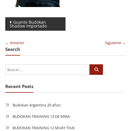
Navegación
Guante Budokan
Shadow Importado
de
entradas
← Anterior
Siguiente →
Search
Recent Posts
Budokan Argentina 20 años
BUDOKAN TRAINING 13 DE MMA
BUDOKAN TRAINING 12 MUAY THAI