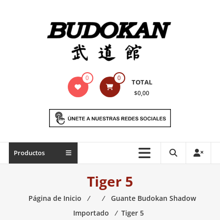
Saltar
contenido
Indumentaria
0
0
TOTAL
para
$0,00
artes
marciales
Todo
Productos
lo
necesario
Tiger 5
para
práctica
Página de Inicio
⁄
⁄
Guante Budokan Shadow
de
Importado
⁄
Tiger 5
las