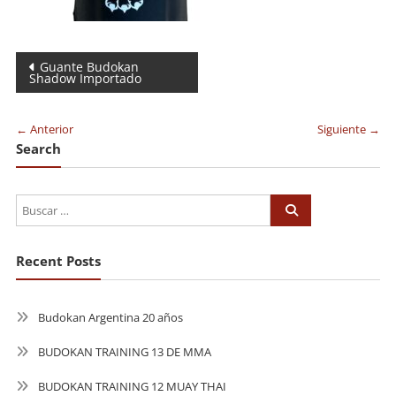
Navegación
Guante Budokan
Shadow Importado
de
entradas
← Anterior
Siguiente →
Search
Recent Posts
Budokan Argentina 20 años
BUDOKAN TRAINING 13 DE MMA
BUDOKAN TRAINING 12 MUAY THAI