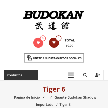
Saltar
contenido
Indumentaria
0
0
TOTAL
para
$0,00
artes
marciales
Todo
Productos
lo
necesario
Tiger 6
para
práctica
Página de Inicio
⁄
⁄
Guante Budokan Shadow
de
Importado
⁄
Tiger 6
las