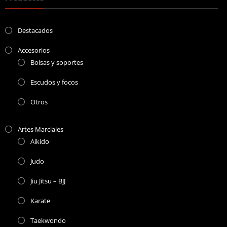
Destacados
Accesorios
Bolsas y soportes
Escudos y focos
Otros
Artes Marciales
Aikido
Judo
Jiu Jitsu – BJJ
Karate
Taekwondo