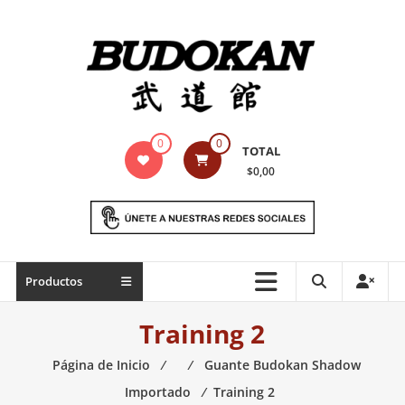
Saltar
contenido
Indumentaria
0
0
TOTAL
para
$0,00
artes
marciales
Todo
Productos
lo
necesario
Training 2
para
práctica
Página de Inicio
⁄
⁄
Guante Budokan Shadow
de
Importado
⁄
Training 2
las