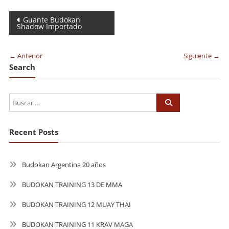
Navegación
Guante Budokan
Shadow Importado
de
entradas
← Anterior
Siguiente →
Search
Recent Posts
Budokan Argentina 20 años
BUDOKAN TRAINING 13 DE MMA
BUDOKAN TRAINING 12 MUAY THAI
BUDOKAN TRAINING 11 KRAV MAGA