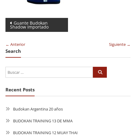
Navegación
Guante Budokan
Shadow Importado
de
entradas
← Anterior
Siguiente →
Search
Recent Posts
Budokan Argentina 20 años
BUDOKAN TRAINING 13 DE MMA
BUDOKAN TRAINING 12 MUAY THAI