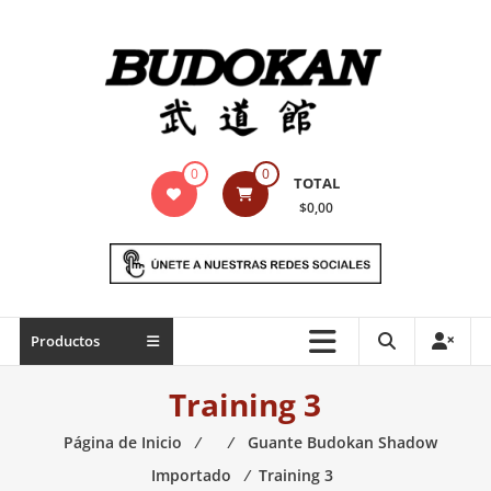
Saltar
contenido
Indumentaria
0
0
TOTAL
para
$0,00
artes
marciales
Todo
Productos
lo
necesario
Training 3
para
práctica
Página de Inicio
⁄
⁄
Guante Budokan Shadow
de
Importado
⁄
Training 3
las