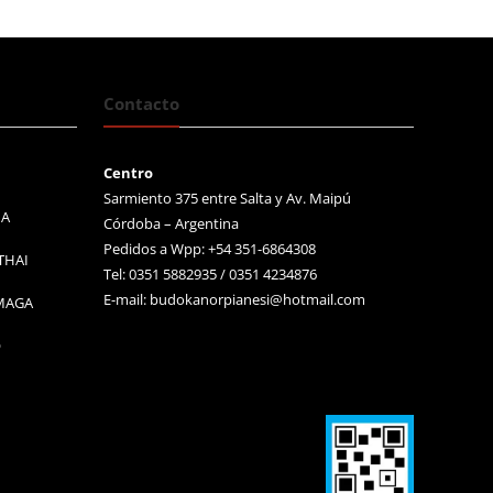
Contacto
Centro
Sarmiento 375 entre Salta y Av. Maipú
MA
Córdoba – Argentina
Pedidos a Wpp: +54 351-6864308
THAI
Tel: 0351 5882935 / 0351 4234876
E-mail:
budokanorpianesi@hotmail.com
 MAGA
O