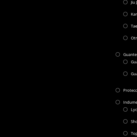
Jiu 
Kar
Ta
Otr
Guante
Gu
Gu
Protec
Indume
Lyc
Sho
To