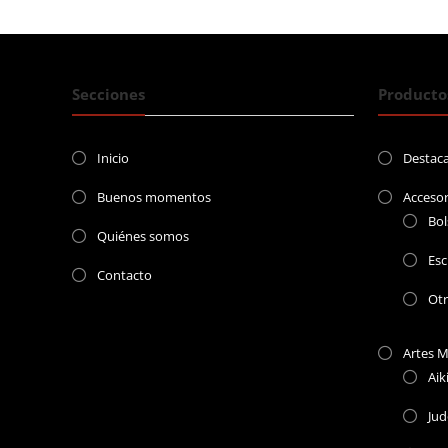
entradas
Secciones
Producto
Inicio
Destac
Buenos momentos
Accesor
Bol
Quiénes somos
Esc
Contacto
Ot
Artes M
Aik
Ju