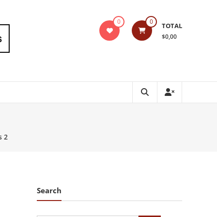
0
0
TOTAL
$0,00
s 2
Search