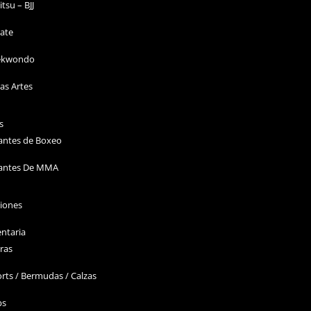
Jitsu – BJJ
ate
ekwondo
as Artes
s
antes de Boxeo
antes De MMA
ciones
ntaria
ras
rts / Bermudas / Calzas
ps