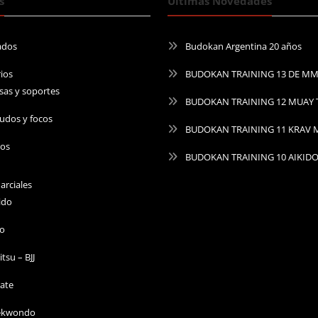
s
Últimas Novedades
ados
Budokan Argentina 20 años
ios
BUDOKAN TRAINING 13 DE M
sas y soportes
BUDOKAN TRAINING 12 MUAY 
udos y focos
BUDOKAN TRAINING 11 KRAV
ros
BUDOKAN TRAINING 10 AIKID
arciales
ido
do
Jitsu – BJJ
ate
ekwondo