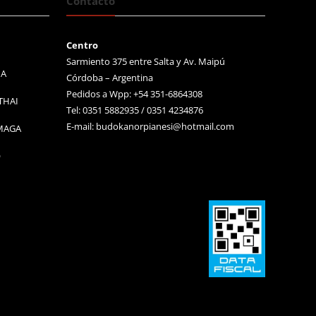
Contacto
Centro
Sarmiento 375 entre Salta y Av. Maipú
MA
Córdoba – Argentina
Pedidos a Wpp: +54 351-6864308
THAI
Tel: 0351 5882935 / 0351 4234876
E-mail:
budokanorpianesi@hotmail.com
 MAGA
O