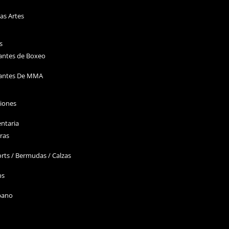
as Artes
s
antes de Boxeo
antes De MMA
ciones
ntaria
ras
rts / Bermudas / Calzas
ps
bano