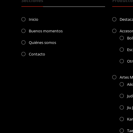
Secciones
Producto
Inicio
Destac
Buenos momentos
Accesor
Bol
Quiénes somos
Esc
Contacto
Ot
Artes M
Aik
Ju
Jiu 
Kar
Ta