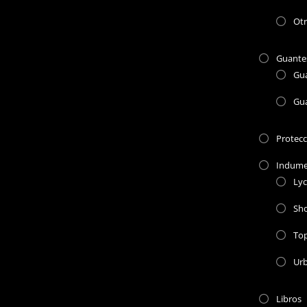
Otr
Guante
Gu
Gu
Protec
Indume
Lyc
Sho
To
Ur
Libros