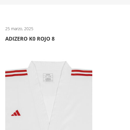
artes
marciales.
25 marzo, 2025
ADIZERO K0 ROJO 8