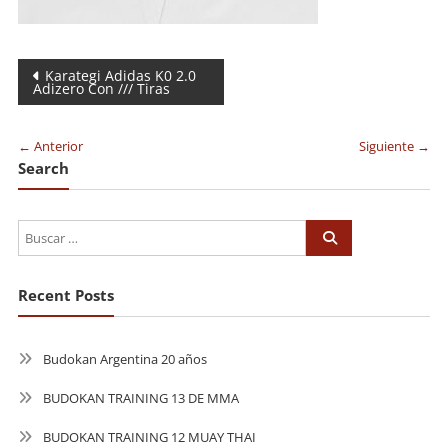
Navegación
Karategi Adidas K0 2.0
Adizero Con /// Tiras
de
entradas
← Anterior
Siguiente →
Search
Recent Posts
Budokan Argentina 20 años
BUDOKAN TRAINING 13 DE MMA
BUDOKAN TRAINING 12 MUAY THAI