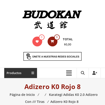
Saltar
contenido
Indumentaria
0
0
TOTAL
para
$0,00
artes
marciales
Todo
Productos
lo
necesario
Adizero K0 Rojo 8
para
práctica
Página de Inicio
⁄
⁄
Karategi Adidas K0 2.0 Adizero
de
Con /// Tiras
⁄
Adizero K0 Rojo 8
las