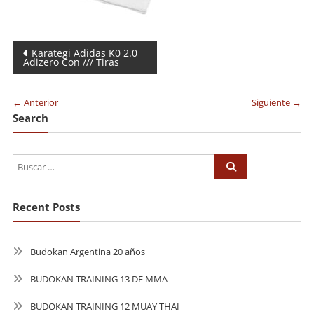
Navegación
Karategi Adidas K0 2.0
Adizero Con /// Tiras
de
entradas
← Anterior
Siguiente →
Search
Recent Posts
Budokan Argentina 20 años
BUDOKAN TRAINING 13 DE MMA
BUDOKAN TRAINING 12 MUAY THAI