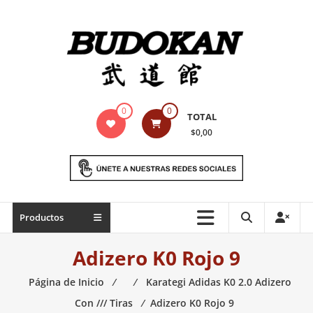
Saltar
contenido
Indumentaria
0
0
TOTAL
para
$0,00
artes
marciales
Todo
Productos
lo
necesario
Adizero K0 Rojo 9
para
práctica
Página de Inicio
⁄
⁄
Karategi Adidas K0 2.0 Adizero
de
Con /// Tiras
⁄
Adizero K0 Rojo 9
las