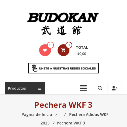
Saltar
contenido
Indumentaria
0
0
TOTAL
para
$0,00
artes
marciales
Todo
Productos
lo
necesario
Pechera WKF 3
para
práctica
Página de Inicio
⁄
⁄
Pechera Adidas WKF
de
2025
⁄
Pechera WKF 3
las