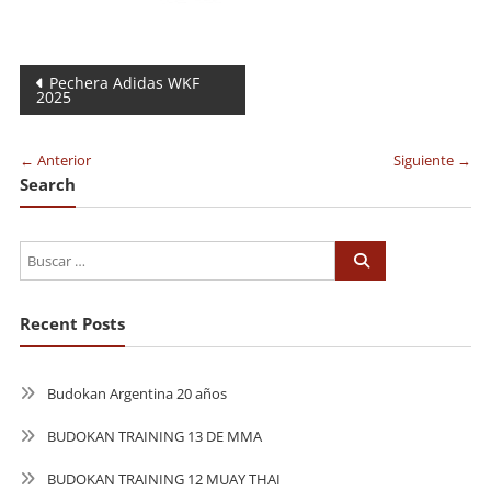
Navegación
Pechera Adidas WKF
2025
de
entradas
← Anterior
Siguiente →
Search
Recent Posts
Budokan Argentina 20 años
BUDOKAN TRAINING 13 DE MMA
BUDOKAN TRAINING 12 MUAY THAI