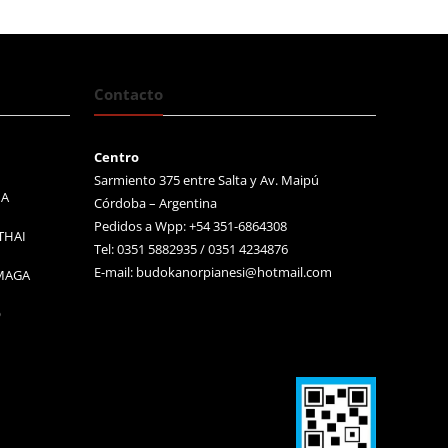
Contacto
Centro
Sarmiento 375 entre Salta y Av. Maipú
MA
Córdoba – Argentina
Pedidos a Wpp: +54 351-6864308
THAI
Tel: 0351 5882935 / 0351 4234876
E-mail:
budokanorpianesi@hotmail.com
 MAGA
O