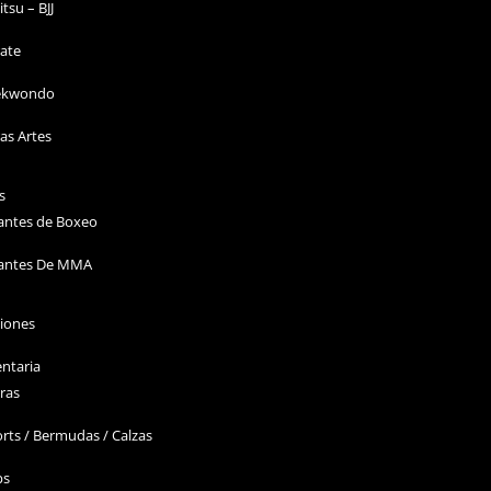
Jitsu – BJJ
ate
ekwondo
as Artes
s
antes de Boxeo
antes De MMA
ciones
ntaria
ras
rts / Bermudas / Calzas
ps