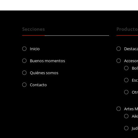
entradas
Secciones
Producto
Inicio
Destac
Buenos momentos
Accesor
Bol
Quiénes somos
Esc
Contacto
Ot
Artes M
Aik
Ju