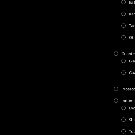
Jiu 
Kar
Ta
Otr
Guante
Gu
Gu
Protec
Indume
Lyc
Sho
To