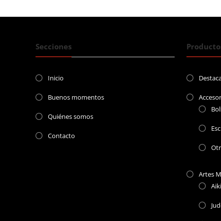
entradas
Secciones
Producto
Inicio
Destac
Buenos momentos
Accesor
Bol
Quiénes somos
Esc
Contacto
Ot
Artes M
Aik
Ju