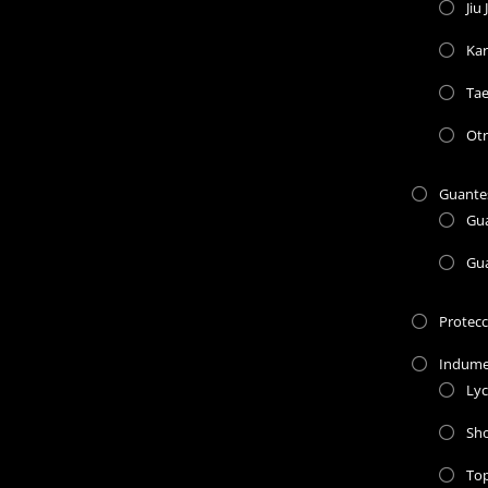
Jiu 
Kar
Ta
Otr
Guante
Gu
Gu
Protec
Indume
Lyc
Sho
To