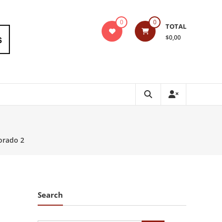
0
0
TOTAL
$0,00
orado 2
Search