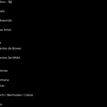
Jitsu – BJJ
ate
ekwondo
as Artes
s
antes de Boxeo
antes De MMA
ciones
ntaria
ras
rts / Bermudas / Calzas
ps