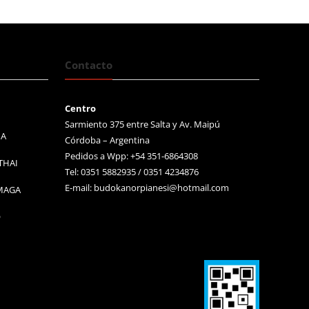
Contacto
Centro
Sarmiento 375 entre Salta y Av. Maipú
MA
Córdoba – Argentina
Pedidos a Wpp: +54 351-6864308
THAI
Tel: 0351 5882935 / 0351 4234876
E-mail:
budokanorpianesi@hotmail.com
 MAGA
O