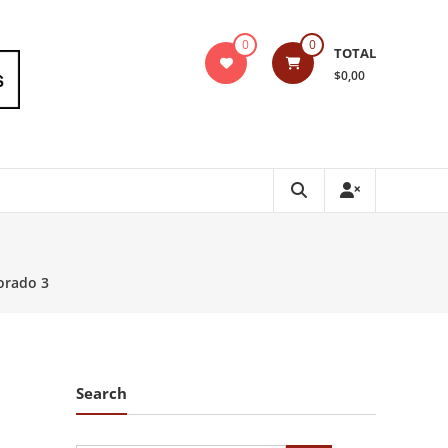
0
0
TOTAL
$0,00
orado 3
Search