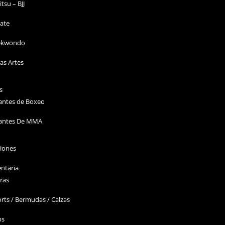
Jitsu – BJJ
ate
ekwondo
as Artes
s
antes de Boxeo
antes De MMA
ciones
ntaria
ras
rts / Bermudas / Calzas
ps