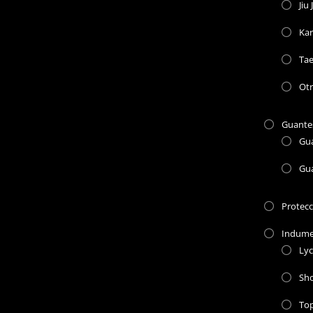
Jiu 
Kar
Ta
Otr
Guante
Gu
Gu
Protec
Indume
Lyc
Sho
To