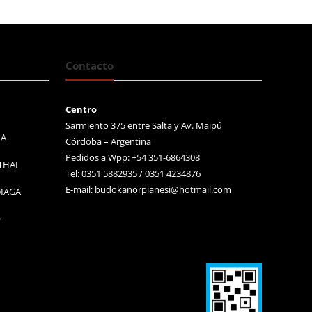
Contacto
Centro
Sarmiento 375 entre Salta y Av. Maipú
MA
Córdoba – Argentina
Pedidos a Wpp: +54 351-6864308
THAI
Tel: 0351 5882935 / 0351 4234876
E-mail:
budokanorpianesi@hotmail.com
 MAGA
O