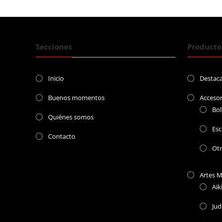
entradas
Secciones
Producto
Inicio
Destac
Buenos momentos
Accesor
Bol
Quiénes somos
Esc
Contacto
Ot
Artes M
Aik
Ju