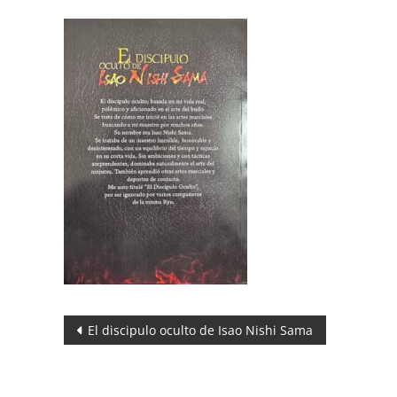
Navegación
El discipulo oculto de Isao Nishi Sama
de