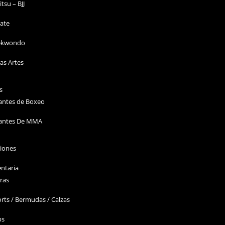
Jitsu – BJJ
ate
ekwondo
as Artes
s
antes de Boxeo
antes De MMA
ciones
ntaria
ras
rts / Bermudas / Calzas
ps