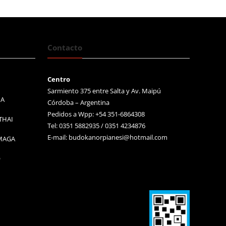
Contacto
Centro
Sarmiento 375 entre Salta y Av. Maipú
MA
Córdoba – Argentina
Pedidos a Wpp: +54 351-6864308
THAI
Tel: 0351 5882935 / 0351 4234876
E-mail:
budokanorpianesi@hotmail.com
 MAGA
O