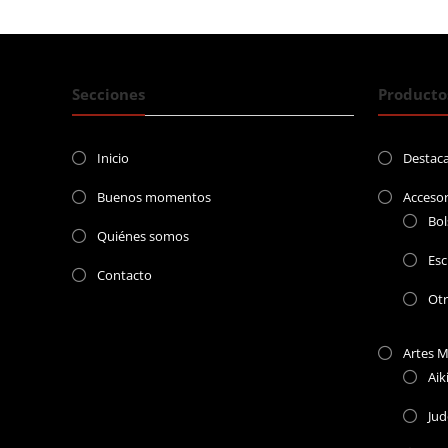
entradas
Secciones
Producto
Inicio
Destac
Buenos momentos
Accesor
Bol
Quiénes somos
Esc
Contacto
Ot
Artes M
Aik
Ju