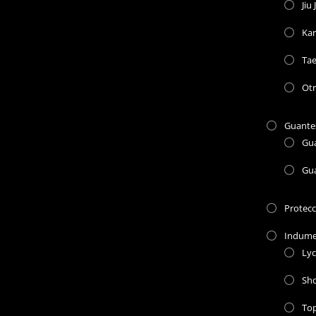
Jiu 
Kar
Ta
Otr
Guante
Gu
Gu
Protec
Indume
Lyc
Sho
To