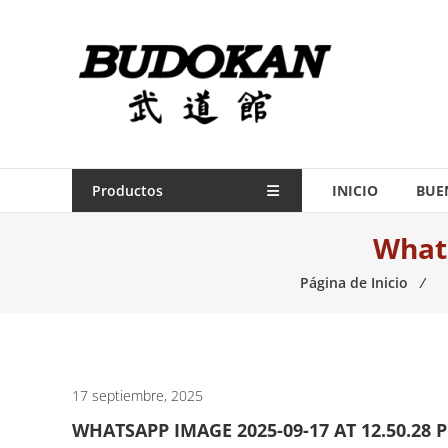
Saltar
contenido
Indumentaria
para
artes
marciales
Todo
Productos
INICIO
BUE
lo
Whats
necesario
para
Página de Inicio
⁄
práctica
de
las
artes
marciales.
17 septiembre, 2025
WHATSAPP IMAGE 2025-09-17 AT 12.50.28 