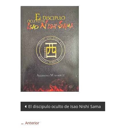
Navegación
El discipulo oculto de Isao Nishi Sama
de
← Anterior