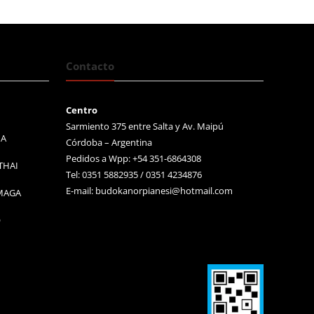
Contacto
Centro
Sarmiento 375 entre Salta y Av. Maipú
MA
Córdoba – Argentina
Pedidos a Wpp: +54 351-6864308
THAI
Tel: 0351 5882935 / 0351 4234876
E-mail:
budokanorpianesi@hotmail.com
 MAGA
O