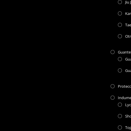
Jiu 
Kar
Ta
Otr
Guante
Gu
Gu
Protec
Indume
Lyc
Sho
To