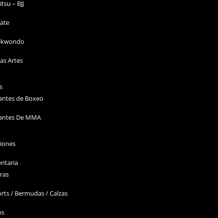
Jitsu – BJJ
ate
ekwondo
as Artes
s
antes de Boxeo
antes De MMA
ciones
ntaria
ras
rts / Bermudas / Calzas
ps