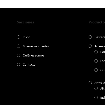
entradas
Secciones
Producto
Inicio
Destac
Buenos momentos
Accesor
Bol
Quiénes somos
Esc
Contacto
Ot
Artes M
Aik
Ju