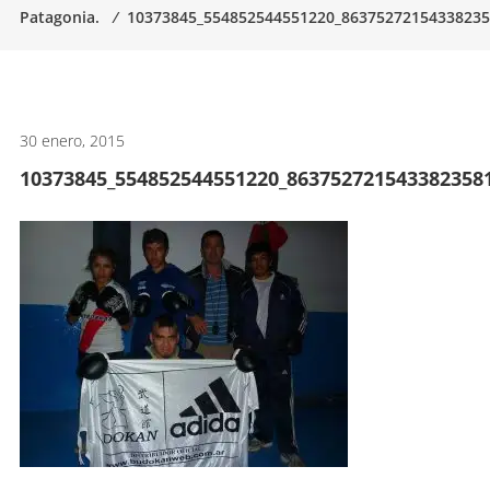
Patagonia.
⁄
10373845_554852544551220_86375272154338235
artes
marciales.
30 enero, 2015
10373845_554852544551220_863752721543382358