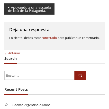
Navegación
Apoyando a una escuela
de box de la Patagonia.
de
entradas
Deja una respuesta
Lo siento, debes estar
conectado
para publicar un comentario.
← Anterior
Search
Recent Posts
Budokan Argentina 20 años