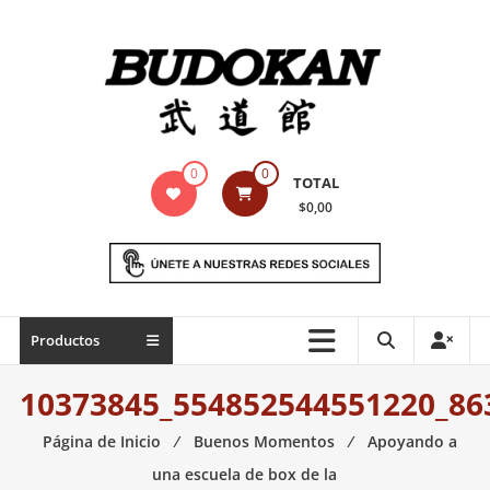
Saltar
contenido
Indumentaria
0
0
TOTAL
para
$0,00
artes
marciales
Todo
Productos
lo
necesario
10373845_554852544551220_86
para
práctica
Página de Inicio
⁄
Buenos Momentos
⁄
Apoyando a
de
una escuela de box de la
las