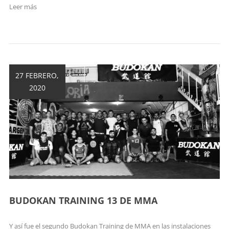
Leer más
27 FEBRERO,
2020
BUDOKAN TRAINING 13 DE MMA
Y así fue el segundo Budokan Training de MMA en las instalaciones