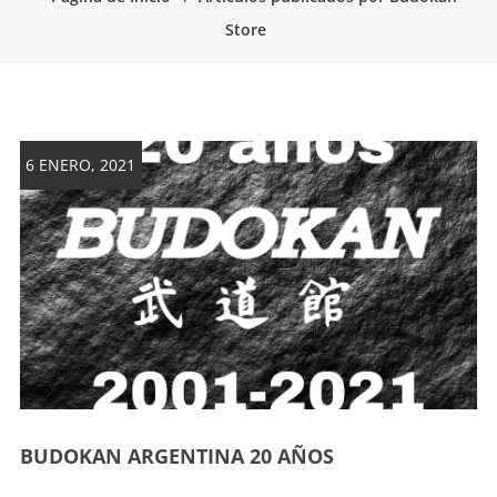
artes
Store
marciales.
6 ENERO, 2021
BUDOKAN ARGENTINA 20 AÑOS