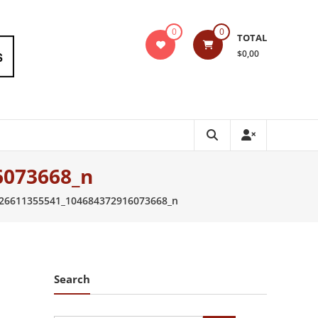
0
0
TOTAL
$0,00
6073668_n
26611355541_104684372916073668_n
Search