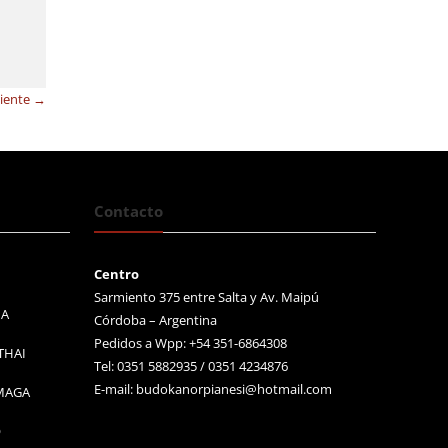
uiente →
Contacto
Centro
Sarmiento 375 entre Salta y Av. Maipú
MA
Córdoba – Argentina
Pedidos a Wpp: +54 351-6864308
THAI
Tel: 0351 5882935 / 0351 4234876
E-mail:
budokanorpianesi@hotmail.com
 MAGA
O