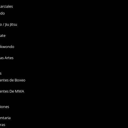
arciales
ido
o / Jiu Jitsu
ate
ekwondo
as Artes
s
antes de Boxeo
antes De MMA
ciones
ntaria
ras