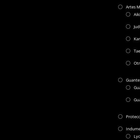
Artes M
Aik
Jud
Kar
Ta
Otr
Guante
Gu
Gu
Protec
Indume
Lyc