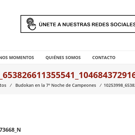
NOS MOMENTOS
QUIÉNES SOMOS
CONTACTO
_653826611355541_10468437291
tos
⁄
Budokan en la 7º Noche de Campeones
⁄
10253998_6538
073668_N