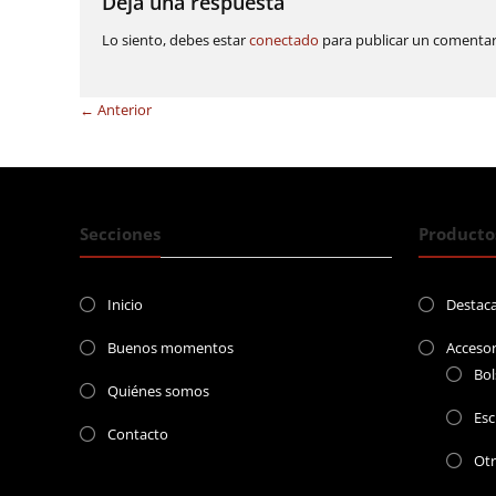
entradas
Deja una respuesta
Lo siento, debes estar
conectado
para publicar un comentar
← Anterior
Secciones
Producto
Inicio
Destac
Buenos momentos
Accesor
Bol
Quiénes somos
Esc
Contacto
Ot