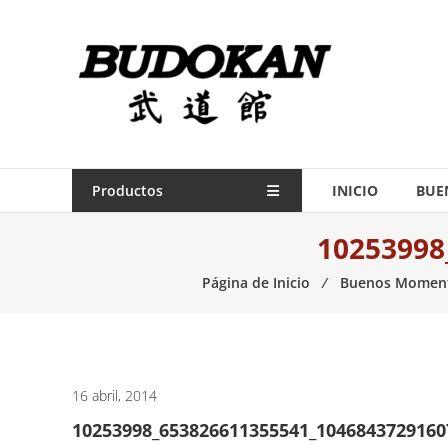
Saltar
contenido
Indumentaria
para
artes
marciales
Todo
Productos
INICIO
BUE
lo
10253998
necesario
para
Página de Inicio
⁄
Buenos Momen
práctica
de
las
artes
marciales.
16 abril, 2014
10253998_653826611355541_104684372916