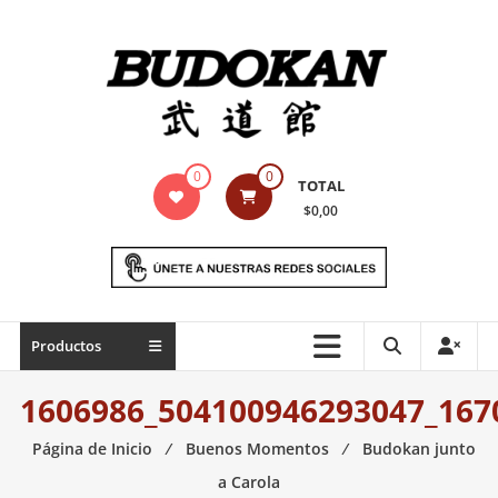
Saltar
contenido
Indumentaria
0
0
TOTAL
para
$0,00
artes
marciales
Todo
Productos
lo
necesario
1606986_504100946293047_167
para
práctica
Página de Inicio
⁄
Buenos Momentos
⁄
Budokan junto
de
a Carola
las