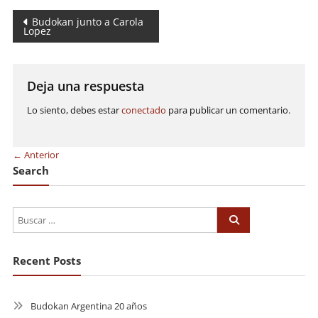
Navegación
Budokan junto a Carola
Lopez
de
entradas
Deja una respuesta
Lo siento, debes estar
conectado
para publicar un comentario.
← Anterior
Search
Recent Posts
Budokan Argentina 20 años