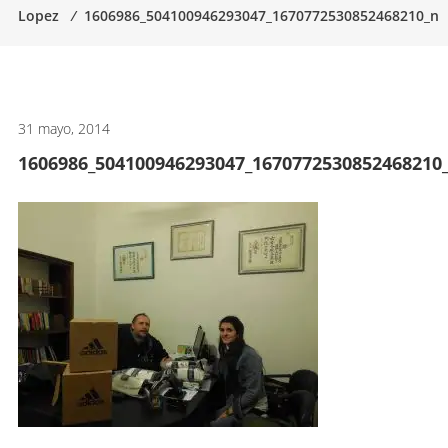
Lopez
⁄
1606986_504100946293047_1670772530852468210_n
artes
marciales.
31 mayo, 2014
1606986_504100946293047_1670772530852468210