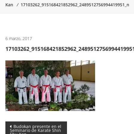
Kan
⁄
17103262_915168421852962_2489512756994419951_n
artes
marciales.
6 marzo, 2017
17103262_915168421852962_248951275699441995
Navegación
Budokan presente en el
Seminario de Karate Shin