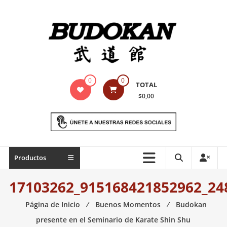
Saltar
contenido
Indumentaria
0
0
TOTAL
para
$0,00
artes
marciales
Todo
Productos
lo
necesario
17103262_915168421852962_24
para
práctica
Página de Inicio
⁄
Buenos Momentos
⁄
Budokan
de
presente en el Seminario de Karate Shin Shu
las