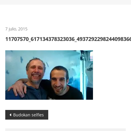
artes
marciales.
7 julio, 2015
11707570_617134378323036_493729229824409836
Navegación
Budokan selfies
de