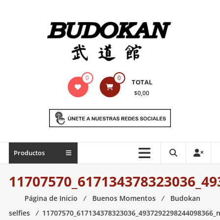
Saltar
contenido
Indumentaria
0
0
TOTAL
para
$0,00
artes
marciales
Todo
Productos
lo
necesario
11707570_617134378323036_49
para
práctica
Página de Inicio
⁄
Buenos Momentos
⁄
Budokan
de
selfies
⁄
11707570_617134378323036_4937292298244098366_
las