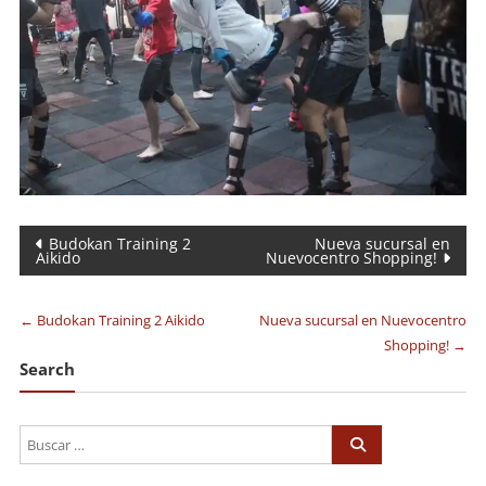
Navegación
Budokan Training 2
Nueva sucursal en
Aikido
Nuevocentro Shopping!
de
entradas
←
Budokan Training 2 Aikido
Nueva sucursal en Nuevocentro
Shopping!
→
Search