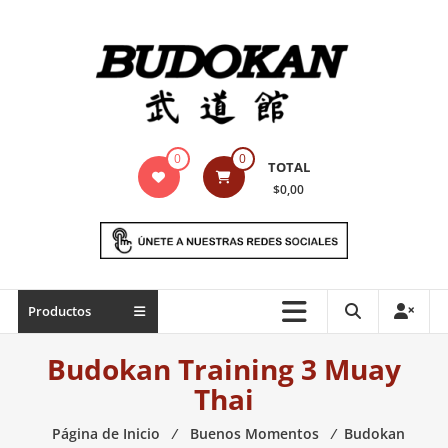
Saltar
contenido
Indumentaria
0
0
TOTAL
para
$0,00
artes
marciales
Todo
Productos
lo
necesario
Budokan Training 3 Muay
para
Thai
práctica
de
Página de Inicio
⁄
Buenos Momentos
⁄
Budokan
las