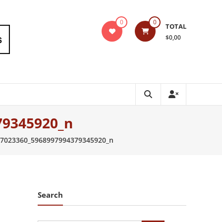
0
0
TOTAL
$0,00
79345920_n
97023360_5968997994379345920_n
Search