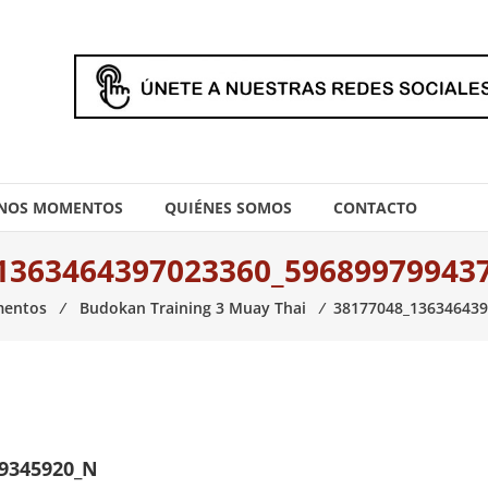
NOS MOMENTOS
QUIÉNES SOMOS
CONTACTO
1363464397023360_59689979943
entos
⁄
Budokan Training 3 Muay Thai
⁄
38177048_13634643
79345920_N