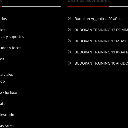
s
Últimas Novedades
ados
Budokan Argentina 20 años
ios
BUDOKAN TRAINING 13 DE M
sas y soportes
BUDOKAN TRAINING 12 MUAY 
udos y focos
BUDOKAN TRAINING 11 KRAV
ros
BUDOKAN TRAINING 10 AIKID
arciales
ido
o / Jiu Jitsu
ate
ekwondo
as Artes