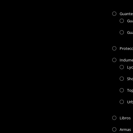
Guante
Gu
Gu
Protec
Indume
Lyc
Sho
To
Ur
Libros
Armas