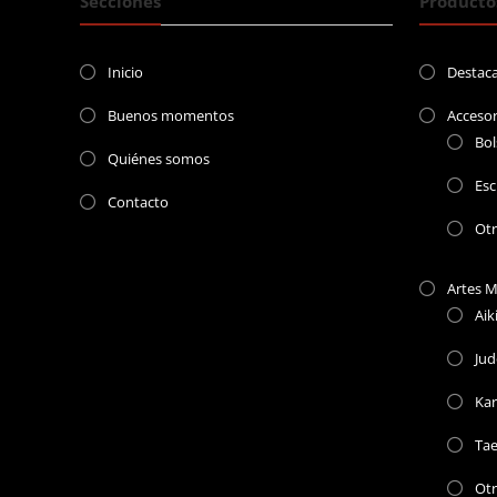
Secciones
Producto
Inicio
Destac
Buenos momentos
Accesor
Bol
Quiénes somos
Esc
Contacto
Ot
Artes M
Aik
Jud
Kar
Ta
Otr