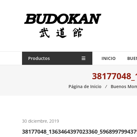
Saltar
contenido
Indumentaria
para
artes
marciales
Todo
Productos
INICIO
BUE
lo
38177048_
necesario
para
Página de Inicio
⁄
Buenos Mom
práctica
de
las
artes
marciales.
30 diciembre, 2019
38177048_1363464397023360_59689979943