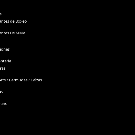
s
antes de Boxeo
antes De MMA
ciones
ntaria
ras
rts / Bermudas / Calzas
ps
bano