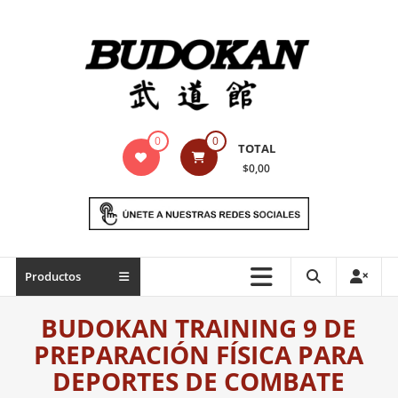
Saltar
contenido
Indumentaria
0
0
TOTAL
para
$0,00
artes
marciales
Todo
Productos
lo
necesario
BUDOKAN TRAINING 9 DE
para
PREPARACIÓN FÍSICA PARA
práctica
de
DEPORTES DE COMBATE
las