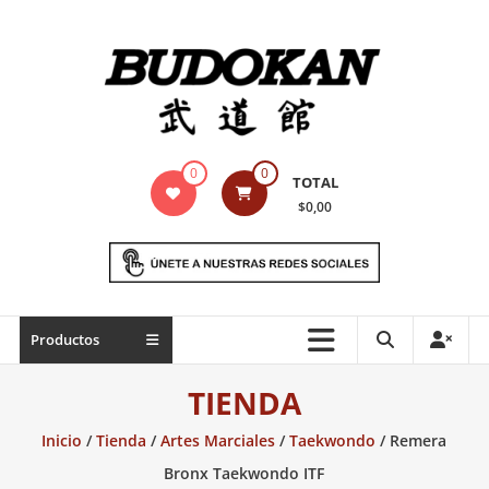
Saltar
contenido
Indumentaria
0
0
TOTAL
para
$0,00
artes
marciales
Todo
Productos
lo
necesario
TIENDA
para
práctica
Inicio
/
Tienda
/
Artes Marciales
/
Taekwondo
/ Remera
de
Bronx Taekwondo ITF
las