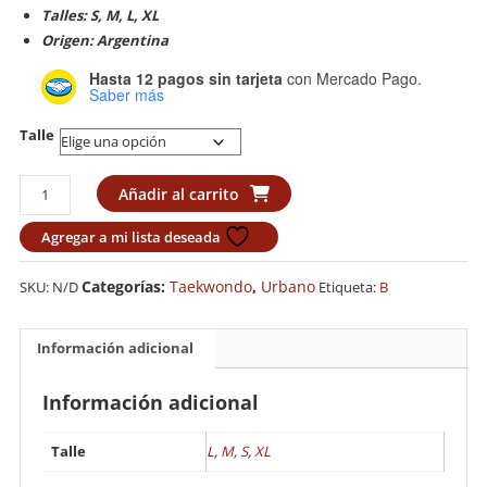
Talles: S, M, L, XL
Origen: Argentina
Hasta 12 pagos sin tarjeta
con Mercado Pago.
Saber más
Talle
Remera
Añadir al carrito
Bronx
Taekwondo
Agregar a mi lista deseada
ITF
cantidad
Categorías:
Taekwondo
,
Urbano
SKU:
N/D
Etiqueta:
B
Información adicional
Información adicional
Talle
L
,
M
,
S
,
XL