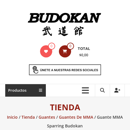
Saltar
contenido
Indumentaria
0
0
TOTAL
para
$0,00
artes
marciales
Todo
Productos
lo
necesario
TIENDA
para
práctica
Inicio
/
Tienda
/
Guantes
/
Guantes De MMA
/ Guante MMA
de
Sparring Budokan
las