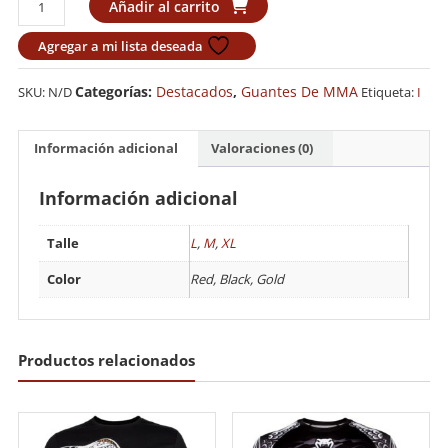
Añadir al carrito
MMA
Sparring
Agregar a mi lista deseada
Budokan
cantidad
Categorías:
Destacados
,
Guantes De MMA
SKU:
N/D
Etiqueta:
I
Información adicional
Valoraciones (0)
Información adicional
Talle
L
,
M
,
XL
Color
Red, Black, Gold
Productos relacionados