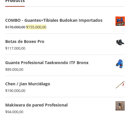
Products
COMBO - Guantes+Tibiales Budokan Importados
El
El
$
176.000,00
$
155.000,00
precio
precio
original
actual
Botas de Boxeo Pro
era:
es:
$
117.000,00
$176.000,00.
$155.000,00.
Guante Profesional Taekwondo ITF Bronx
$
89.000,00
Chen / Jian Murciélago
$
190.000,00
Makiwara de pared Profesional
$
94.000,00