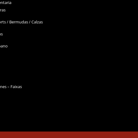
ntaria
ras
rts / Bermudas / Calzas
ps
bano
nes – Faixas