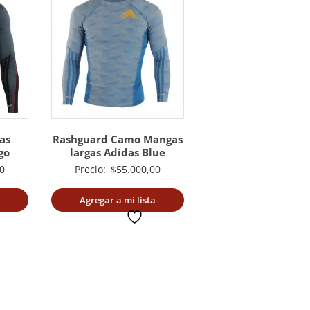
as
Rashguard Camo Mangas
go
largas Adidas Blue
0
Precio:
$
55.000,00
Agregar a mi lista
deseada