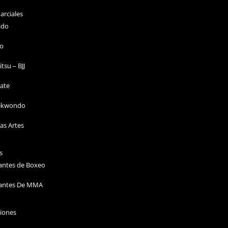
arciales
ido
do
Jitsu – BJJ
ate
ekwondo
as Artes
s
antes de Boxeo
antes De MMA
ciones