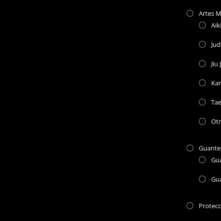
Artes M
Aik
Ju
Jiu 
Kar
Ta
Otr
Guante
Gu
Gu
Protec