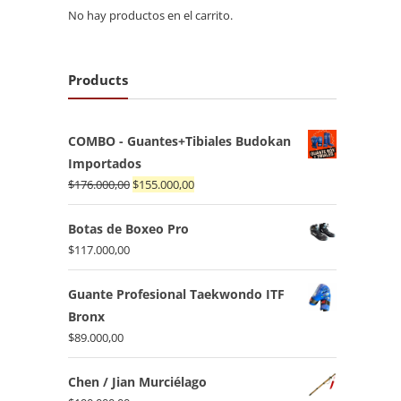
No hay productos en el carrito.
Products
COMBO - Guantes+Tibiales Budokan
Importados
El
El
$
176.000,00
$
155.000,00
precio
precio
original
actual
Botas de Boxeo Pro
era:
es:
$
117.000,00
$176.000,00.
$155.000,00.
Guante Profesional Taekwondo ITF
Bronx
$
89.000,00
Chen / Jian Murciélago