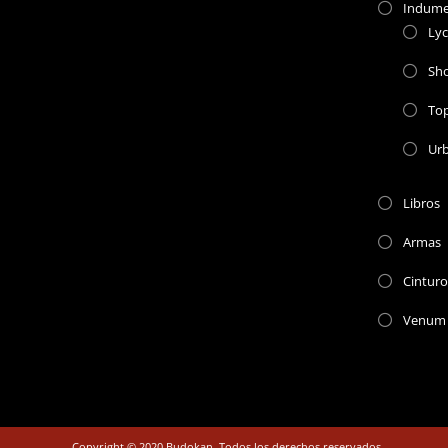
Indume
Lyc
Sho
To
Ur
Libros
Armas
Cinturo
Venum
Copyright © 2020 Budokan. Todos los derechos reservados.