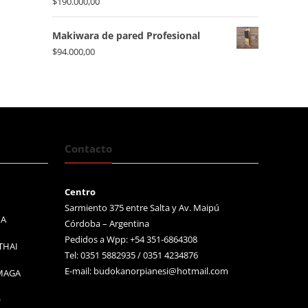
$
190.000,00
Makiwara de pared Profesional
$
94.000,00
Contacto
Centro
Sarmiento 375 entre Salta y Av. Maipú
MA
Córdoba – Argentina
Pedidos a Wpp: +54 351-6864308
THAI
Tel: 0351 5882935 / 0351 4234876
E-mail:
budokanorpianesi@hotmail.com
 MAGA
O