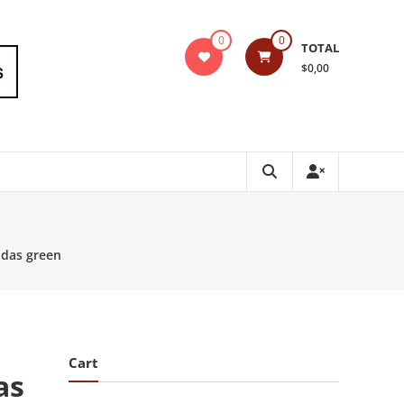
0
0
TOTAL
$0,00
das green
Cart
as