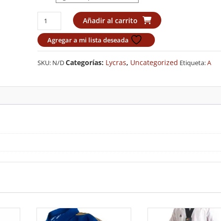
Rashguard
Añadir al carrito
Camo
Mangas
Agregar a mi lista deseada
largas
Adidas
Categorías:
Lycras
,
Uncategorized
SKU:
N/D
Etiqueta:
A
green
cantidad