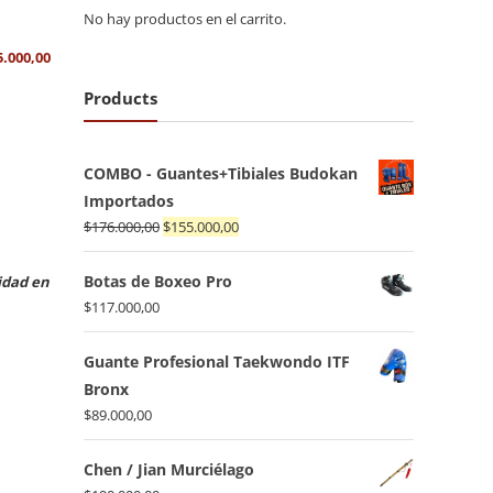
No hay productos en el carrito.
5.000,00
Products
COMBO - Guantes+Tibiales Budokan
Importados
El
El
$
176.000,00
$
155.000,00
precio
precio
original
actual
Botas de Boxeo Pro
idad en
era:
es:
$
117.000,00
$176.000,00.
$155.000,00.
Guante Profesional Taekwondo ITF
Bronx
$
89.000,00
Chen / Jian Murciélago