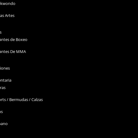
ekwondo
as Artes
s
antes de Boxeo
antes De MMA
ciones
ntaria
ras
rts / Bermudas / Calzas
ps
bano