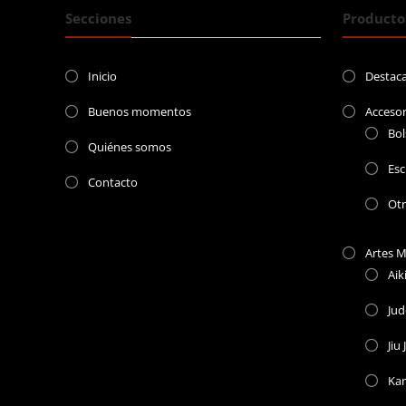
Secciones
Producto
Inicio
Destac
Buenos momentos
Accesor
Bol
Quiénes somos
Esc
Contacto
Ot
Artes M
Aik
Ju
Jiu 
Kar