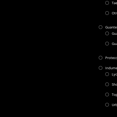
Ta
Otr
Guante
Gu
Gu
Protec
Indume
Lyc
Sho
To
Ur