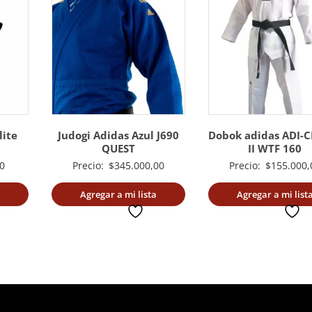
lite
Judogi Adidas Azul J690
Dobok adidas ADI-
QUEST
II WTF 160
0
Precio:
$
345.000,00
Precio:
$
155.000,
Agregar a mi lista
Agregar a mi list
deseada
deseada