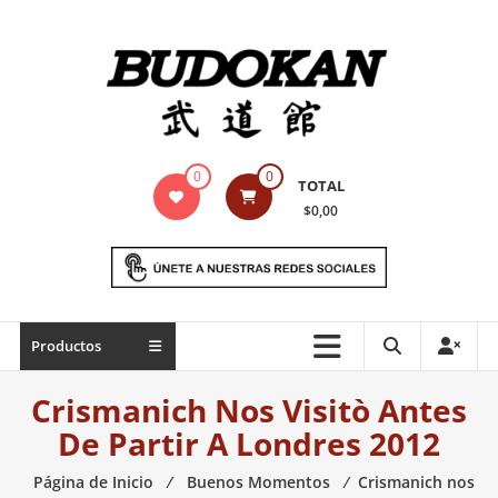
Saltar
contenido
Indumentaria
0
0
TOTAL
para
$0,00
artes
marciales
Todo
Productos
lo
necesario
Crismanich Nos Visitò Antes
para
De Partir A Londres 2012
práctica
de
Página de Inicio
⁄
Buenos Momentos
⁄
Crismanich nos
las