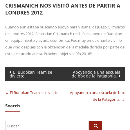
CRISMANICH NOS VISITÒ ANTES DE PARTIR A
LONDRES 2012
Cuando aun estaba buscando apoyo para viajar a los Juego Olímpicos
de Londres 2012, Sebastian Crismanich recibió el apoyo de Budokan
en equipamiento y ayuda económica. Fue muy emocionante vivir lo
que vino después con la obtención de la medalla dorada por parte de
este destacado atleta. Próximo objetivo: Río 2016!!
Navegación
El Budokan Team se
Apoyando a una escuela
divierte
de box de la Patagonia.
de
entradas
←
El Budokan Team se divierte
Apoyando a una escuela de box
de la Patagonia.
→
Search